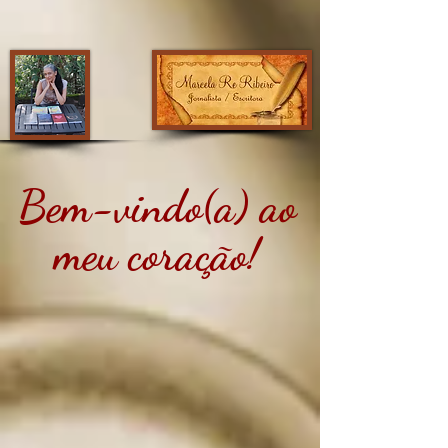
Bem-vindo(a) ao
meu coração!