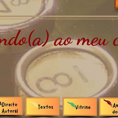
do(a) ao meu c