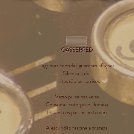
OÃSSERPED
Lágrimas contidas guardam aflições
Silencia a dor
Tristes são os sorrisos
Vazio pulsa nas veias
Consome, entorpece, domina
Estanca os passos no tempo
A escuridão fascina a tristeza