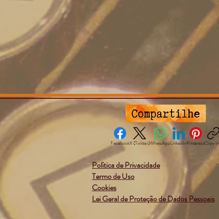
Facebook
X (Twitter)
WhatsApp
LinkedIn
Pinterest
Copy li
Política de Privacidade
Termo de Uso
Cookies
Lei Geral de Proteção de Dados Pessoais