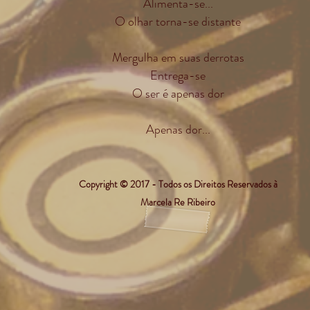
Alimenta-se...
O olhar torna-se distante
Mergulha em suas derrotas
Entrega-se
O ser é apenas dor
Apenas dor...
Copyright © 2017 - Todos os Direitos Reservados à
Marcela Re Ribeiro