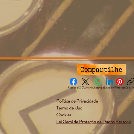
Facebook
X (Twitter)
WhatsApp
LinkedIn
Pinterest
Copy li
Política de Privacidade
Termo de Uso
Cookies
Lei Geral de Proteção de Dados Pessoais