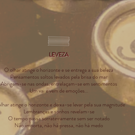
LEVEZA
O olhar atinge o horizonte e se entrega a sua beleza
Pensamentos soltos levados pela brisa do mar
Abrigam-se nas ondas, entrelaçam-se em sentimentos
Um vai e vem de emoções...
lhar atinge o horizonte e deixa-se levar pela sua magnitude
Lembranças e sonhos revelam-se
O tempo passa sorrateiramente sem ser notado
Não importa, não há pressa, não há medo