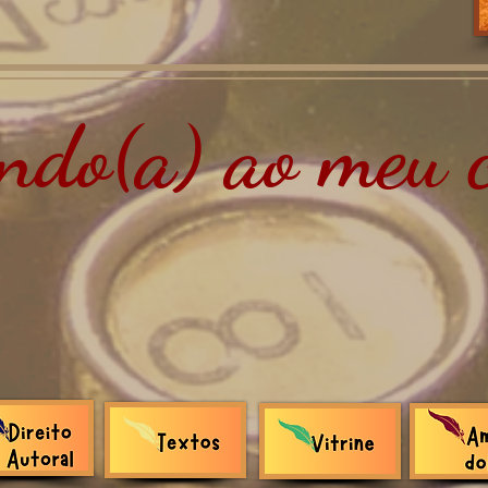
do(a) ao meu c