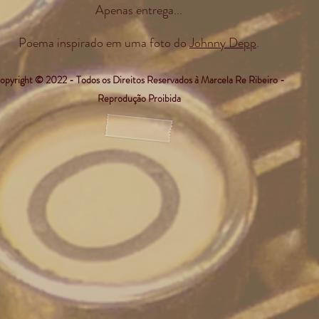
Apenas entrega...
Poema inspirado em uma foto do
Johnny Depp
.
opyright © 2022 - Todos os Direitos Reservados à Marcela Re Ribeiro -
Reprodução Proibida