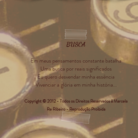
BUSCA
Em meus pensamentos constante batalha
Uma busca por reais significados
Eu quero desvendar minha essência
Vivenciar a glória em minha história...
Copyright © 2012 - Todos os Direitos Reservados à Marcela
Re Ribeiro - Reprodução Proibida