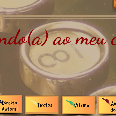
do(a) ao meu c